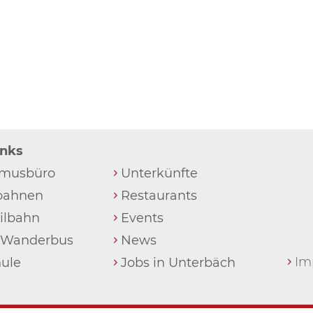
inks
Unterkünfte
smusbüro
Restaurants
bahnen
Events
eilbahn
News
& Wanderbus
Im
Jobs in Unterbäch
hule