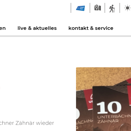
en
live & aktuelles
kontakt & service
ngebrücke Milibach
eiblatt
Feuerstellen & Grillp
Links
epark Augstbord
ldergalerie
Sportbahnen
r
ielplätze
Freizeitaktivitäten
ächner Zähnär wieder