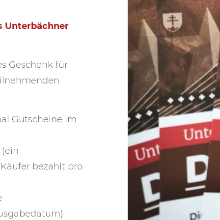
as Unterbächner
es Geschenk für
teilnehmenden
mal Gutscheine im
 (ein
Käufer bezahlt pro
e
 Ausgabedatum)