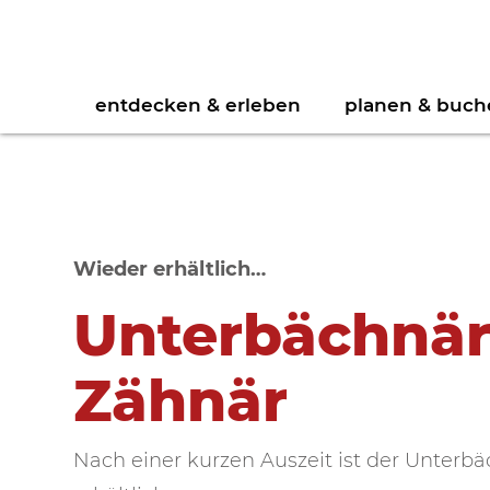
entdecken & erleben
planen & buch
Wieder erhältlich…
Biken
Jetzt buchen
Prospektdownload
Hä
Dr
Wandern
Newsletter
Se
Bi
Unterbächnä
Trottinett
Sp
Zähnär
Nach einer kurzen Auszeit ist der Unterb