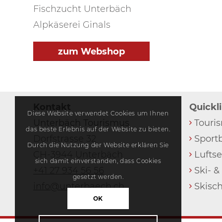
Fischzucht Unterbäch
Alpkäserei Ginals
zum Webshop
Kontakt
Quickl
Diese Website verwendet Cookies um Ihnen
Unterbäch Tourismus
Touri
das beste Erlebnis auf der Website zu bieten.
Dorfstrasse 32
Sport
Durch die Nutzung der Website erklären Sie
CH-3944 Unterbäch
Lufts
sich damit einverstanden, dass Cookies
+41 27 934 56 56
Ski- 
gesetzt werden.
info@unterbaech.ch
Skisc
OK