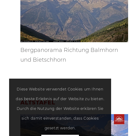
Bergpanorama Richtung Balmhorn
und Bietschhorn
Diese Website verwendet Cookies um Ihnen
das beste Erlebnis auf der Website zu bieten.
ALTSTAFEL
Durch die Nutzung der Website erklären Sie
sich damit einverstanden, dass Cookies
gesetzt werden.