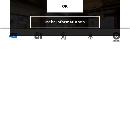
OK
Mehr Informationen
Sporthotel Walliserhof
SPORTHOTEL-RESTAURANT WALLISERHOF
Bekannt als Gewinner von „Mini Beiz – Dini
Beiz“ ist das familiengeführte Restaurant
Walliserhof. Hier erwarten Gourmetfreunde
regionale Walliser Spezialitäten, klassische
Schweizer Küche und exzellente Weine. In der