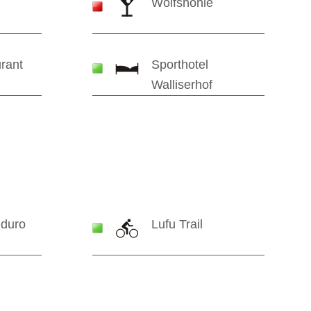
r
Wolfshöhle
rant
Sporthotel
Walliserhof
nduro
Lufu Trail