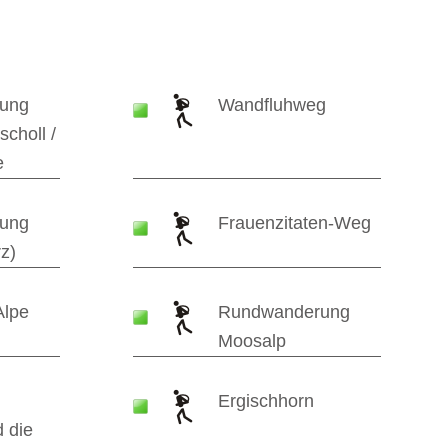
ung
Wandfluhweg
scholl /
e
ung
Frauenzitaten-Weg
z)
Alpe
Rundwanderung
Moosalp
Ergischhorn
 die