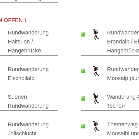
KM OFFEN )
Rundwanderung
Rundwander
Haltsuon /
Brandalp / Ei
Hängebrücke
Hängebrück
Rundwanderung
Rundwander
Eischollalp
Moosalp (kur
Suonen
Wanderung 
Rundwanderung
Tschorr
Rundwanderung
Themenweg
Jolischlucht
Moosalbi und