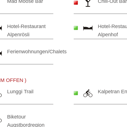
Mad Moose Bar
Chill-Out Ba
Hotel-Restaurant
Hotel-Restau
Alpenrösli
Alpenhof
Ferienwohnungen/Chalets
 KM OFFEN )
Lunggi Trail
Kalpetran E
Biketour
Augstbordregion