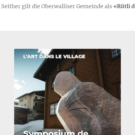
.
Seither gilt
die Oberwalliser Gemeinde
als
«Rütli 
L’ART DANS LE VILLAGE
Symposium de