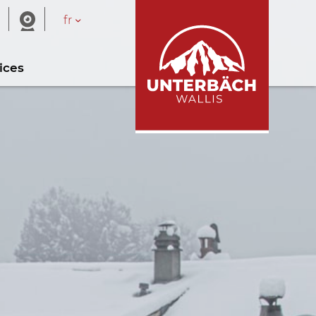
fr
ices