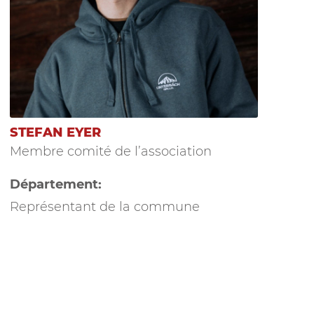
STEFAN EYER
Membre comité de l’association
Département:
Représentant de la commune