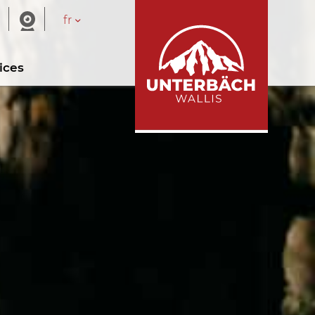
fr
ices