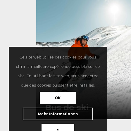
Ce site web utilise des cookies pour vous
offrir la meilleure expérience possible sur ce
site. En utilisant le site web, vous acceptez
que des cookies puissent être installés.
OK
Bus de ski
Mehr Informationen
×