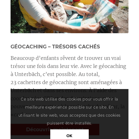
GÉOCACHING – TRÉSORS CACHÉS
Beaucoup d’enfants rêvent de trouver un vrai
trésor une fois dans leur vie. Avec le géocaching
à Unterbäch, c’est possible. Au total,
23 cachettes de géocaching sont aménagées à
Unterbäch et dans ses environs. À l’aide des
coordonnées GPS et des descriptions, vous
Ce site web utilise des cookies pour vous offrir la
pouvez vous mettre à la recherche du trésor, la
meilleure expérience possible sur ce site. En
«cache».
utilisant le site web, vous acceptez que des cookies
puissent être installés.
Découvrir maintenant
OK