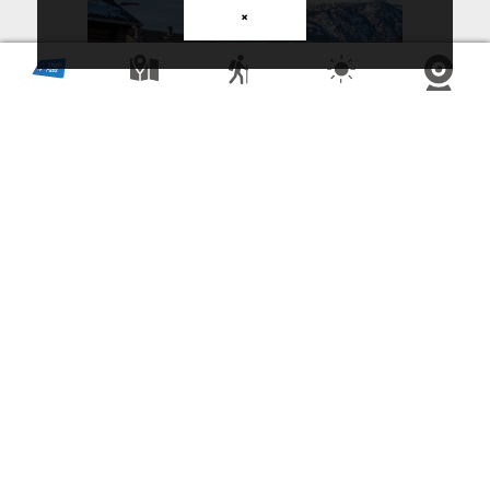
×
Contact
Unterbäch Tourismus
Dorfstrasse 32
CH-3944 Unterbäch
+41 27 934 56 56
info@unterbaech.ch
Impressum
AGB
Datenschutzerklärung