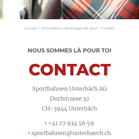
Accueil
/
Remontées mécaniques de sport
/
Contact
NOUS SOMMES LÀ POUR TOI
CONTACT
Sportbahnen Unterbäch AG
Dorfstrasse 32
CH-3944 Unterbäch
+41 27 934 56 59
sportbahnen@unterbaech.ch