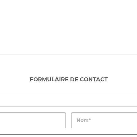
FORMULAIRE DE CONTACT
N
o
m
*