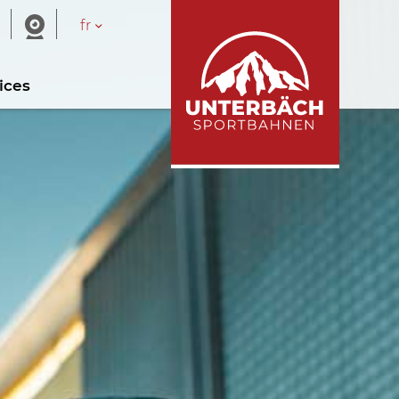
fr
ices