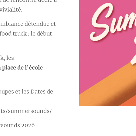
vivialité.
 ambiance détendue et
food truck : le début
k, les
a
place de l’école
oupes et les Dates de
ents/summersounds/
rsounds 2026 !