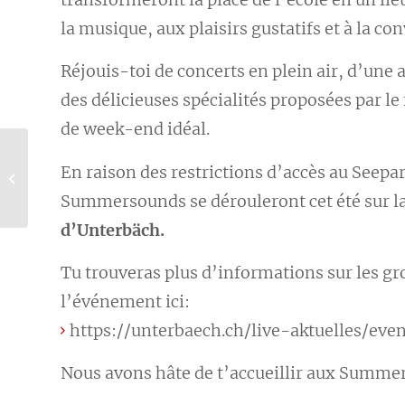
la musique, aux plaisirs gustatifs et à la con
Réjouis-toi de concerts en plein air, d’une
des délicieuses spécialités proposées par le 
de week-end idéal.
L’été à Unterbäch :
En raison des restrictions d’accès au Seepar
accès limité au parc
du lac d’Augstbo...
Summersounds se dérouleront cet été sur l
d’Unterbäch.
Tu trouveras plus d’informations sur les gr
l’événement ici:
https://unterbaech.ch/live-aktuelles/ev
Nous avons hâte de t’accueillir aux Summe