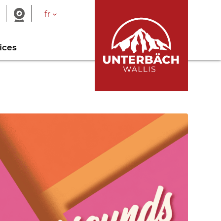
fr
ices