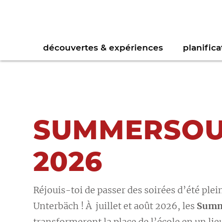
découvertes & expériences
planifica
SUMMERSO
Vélo
Webshop
Téléchargement de la brochure
Po
Jo
Randonnées
Bulletin d’information
Se
Ga
2026
Trottinette
Te
Réjouis-toi de passer des soirées d’été ple
Unterbäch ! À juillet et août 2026, les
Summ
transformeront la place de l’école en un lie