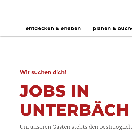
entdecken & erleben
planen & buch
Wir suchen dich!
Biken
Jetzt buchen
Prospektdownload
Hä
Dr
Wandern
Newsletter
Se
Bi
JOBS IN
Trottinett
Sp
UNTERBÄCH
Um unseren Gästen stehts den bestmögliche