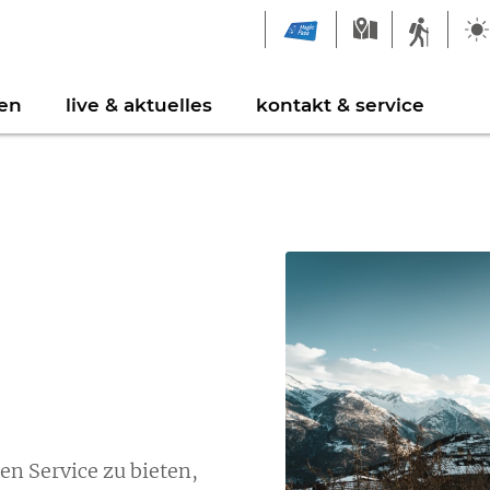
en
live & aktuelles
kontakt & service
ngebrücke Milibach
eiblatt
Feuerstellen & Grillp
Links
epark Augstbord
ldergalerie
Sportbahnen
ielplätze
Freizeitaktivitäten
n Service zu bieten,