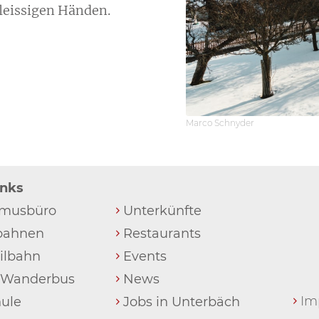
fleissigen Händen.
Marco Schnyder
inks
Unterkünfte
smusbüro
Restaurants
bahnen
Events
eilbahn
News
& Wanderbus
Im
Jobs in Unterbäch
hule