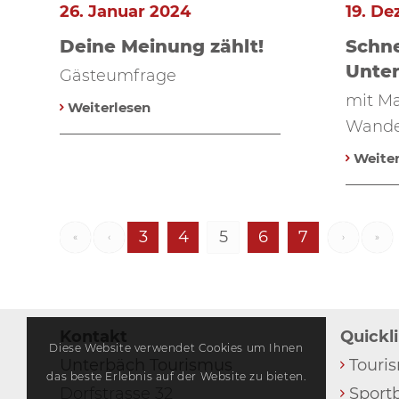
26. Januar 2024
19. D
Deine Meinung zählt!
Schn
Unte
Gästeumfrage
mit Ma
Weiterlesen
Wander
Weiter
3
4
5
6
7
«
‹
›
»
Kontakt
Quickl
Diese Website verwendet Cookies um Ihnen
Unterbäch Tourismus
Touri
das beste Erlebnis auf der Website zu bieten.
Dorfstrasse 32
Sport