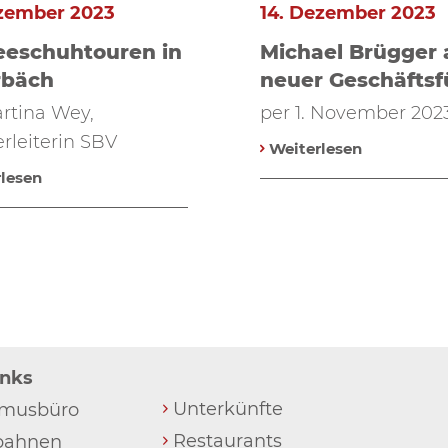
ezember 2023
14. Dezember 2023
eeschuhtouren in
Michael Brügger 
rbäch
neuer Geschäftsf
rtina Wey,
per 1. November 202
leiterin SBV
Weiterlesen
lesen
inks
Unterkünfte
smusbüro
Restaurants
bahnen