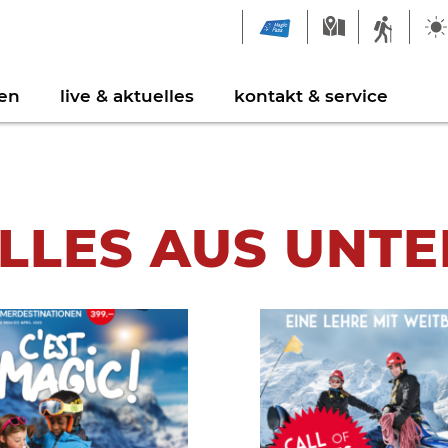
en
live & aktuelles
kontakt & service
LLES AUS UNT
ngebrücke Milibach
eiblatt
Feuerstellen & Grillp
Links
epark Augstbord
ldergalerie
Sportbahnen
ielplätze
Freizeitaktivitäten