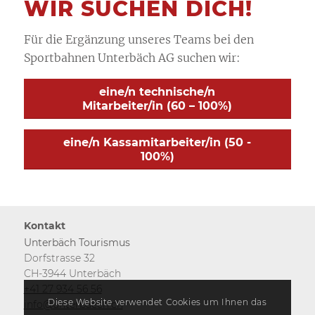
WIR SUCHEN DICH!
Für die Ergänzung unseres Teams bei den
Sportbahnen Unterbäch AG suchen wir:
eine/n technische/n
Mitarbeiter/in (60 – 100%)
eine/n Kassamitarbeiter/in (50 -
100%)
Kontakt
Unterbäch Tourismus
Dorfstrasse 32
CH-3944 Unterbäch
+41 27 934 56 56
Diese Website verwendet Cookies um Ihnen das
info@unterbaech.ch