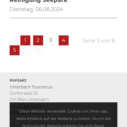
Reinigung Seepark
Dienstag, 06.08.2024
1
2
3
4
Seite 3 von 8
‹
5
›
»
Kontakt
Unterbäch Tourismus
Dorfstrasse 32
CH-3944 Unterbäch
+41 27 934 56 56
Diese Website verwendet Cookies um Ihnen das
info@unterbaech.ch
beste Erlebnis auf der Website zu bieten. Durch die
Nutzung der Website erklären Sie sich damit