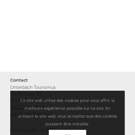
Contact
Unterbäch Tourismus
Dorfstrasse 32
CH-3944 Unterbäch
Ce site web utilise des cookies pour vous offrir la
+41 27 934 56 56
meilleure expérience possible sur ce site. En
info@unterbaech.ch
utilisant le site web, vous acceptez que des cookies
puissent être installés.
Impressum
AGB