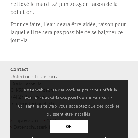
nettoyé le mardi 24 juin 2025 en raison de la
pollution.
Pour ce faire, l’eau devra être vidée, raison pour
laquelle il ne sera pas possible de se baigner ce
jour-là.
Contact
Unterbäch Tourismus
Dorfstrasse 32
CH-3944 Unterbäch
Ce site web utilise des cookies pour vous offrir la
+41 27 934 56 56
meilleure expérience possible sur ce site. En
info@unterbaech.ch
utilisant le site web, vous acceptez que des cookies
puissent être installés.
Impressum
AGB
OK
Datenschutzerklärung