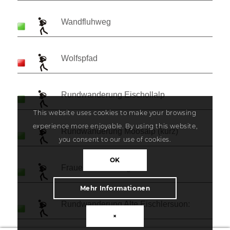
Wandfluhweg
Wolfspfad
Rundwanderung Eischollalp
This website uses cookies to make your browsing
experience more enjoyable. By using this website,
Rundwanderung Moosalp (kurz)
you consent to our use of cookies.
OK
Frauenzitaten-Weg
Mehr Informationen
Rundwanderung Alte Eischlersuon:
×