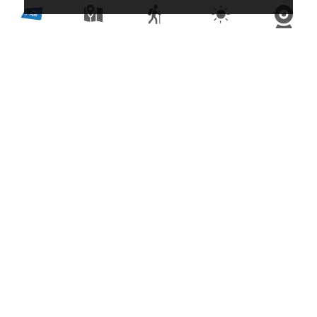
Suonen Rundwanderung
Wanderung Alpe Tschorr
Rundwanderung Moosalp
Gratwanderung Augstbordhorn
Rundwanderung Jolischlucht
Themenweg Moosalbi und die Waldtiere
Ergischhorn