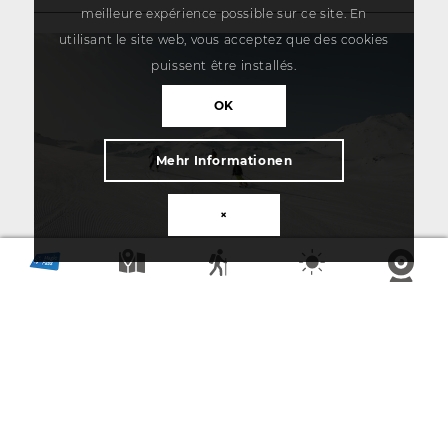
meilleure expérience possible sur ce site. En
utilisant le site web, vous acceptez que des cookies
puissent être installés.
OK
Mehr Informationen
×
30 janvier 2025
Ton opinion est importante pour
nous
Participer et gagner
Lire la suite